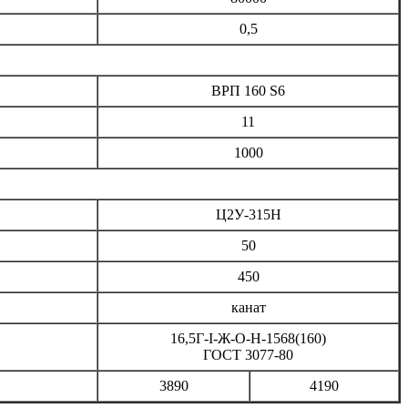
0,5
ВРП 160 S6
11
1000
Ц2У-315Н
50
450
канат
16,5Г-I-Ж-О-Н-1568(160)
ГОСТ 3077-80
3890
4190